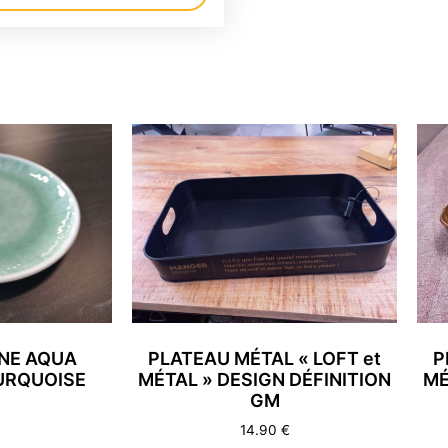
UNE AQUA
PLATEAU MÉTAL « LOFT et
P
URQUOISE
MÉTAL » DESIGN DÉFINITION
MÉ
GM
€
14.90
€