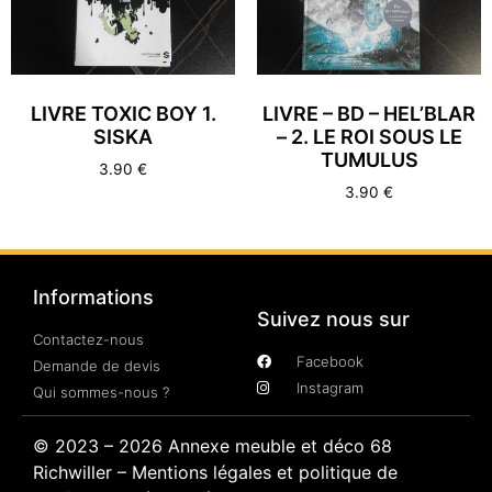
LIVRE TOXIC BOY 1.
LIVRE – BD – HEL’BLAR
SISKA
– 2. LE ROI SOUS LE
TUMULUS
3.90
€
3.90
€
Informations
Suivez nous sur
Contactez-nous
Facebook
Demande de devis
Instagram
Qui sommes-nous ?
© 2023 – 2026 Annexe meuble et déco 68
Richwiller –
Mentions légales et politique de