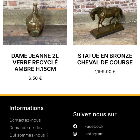
DAME JEANNE 2L
STATUE EN BRONZE
VERRE RECYCLÉ
CHEVAL DE COURSE
AMBRE H.15CM
1,199.00
€
6.50
€
Informations
Suivez nous sur
Contactez-nous
Facebook
Demande de devis
Instagram
Qui sommes-nous ?