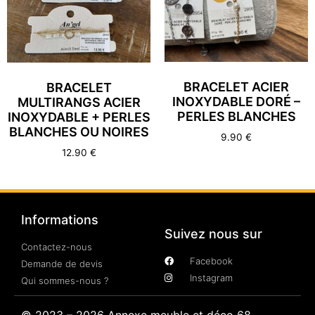
BRACELET ACIER
BRACELET
INOXYDABLE DORÉ –
MULTIRANGS ACIER
PERLES BLANCHES
INOXYDABLE + PERLES
BLANCHES OU NOIRES
9.90
€
12.90
€
Informations
Suivez nous sur
Contactez-nous
Facebook
Demande de devis
Instagram
Qui sommes-nous ?
© 2023 – 2026 Annexe meuble et déco 68